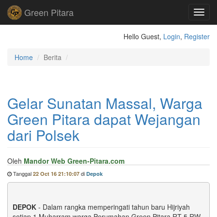
Green Pitara
Toggl
navig
Hello Guest,
Login
,
Register
Home
Berita
Gelar Sunatan Massal, Warga
Green Pitara dapat Wejangan
dari Polsek
Oleh
Mandor Web Green-Pitara.com
Tanggal
di
22 Oct 16 21:10:07
Depok
DEPOK
- Dalam rangka memperingati tahun baru Hijriyah
setiap 1 Muharram warga Perumahan Green Pitara RT 5 RW